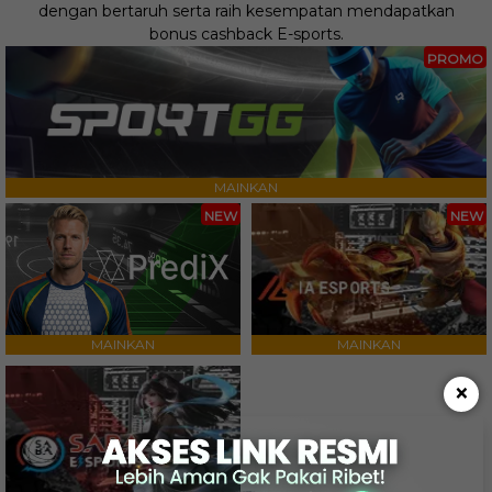
dengan bertaruh serta raih kesempatan mendapatkan
bonus cashback E-sports.
PROMO
MAINKAN
NEW
NEW
MAINKAN
MAINKAN
×