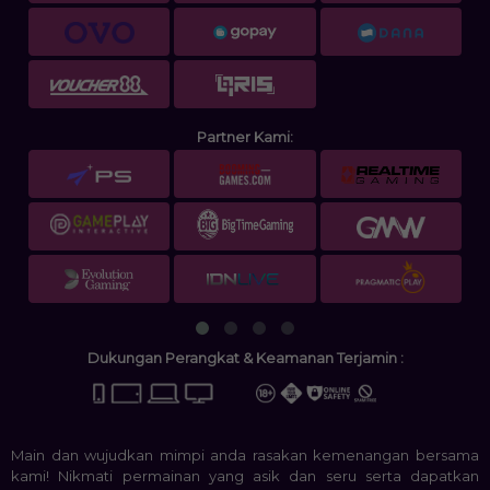
Partner Kami:
Dukungan Perangkat & Keamanan Terjamin :
Main dan wujudkan mimpi anda rasakan kemenangan bersama
kami! Nikmati permainan yang asik dan seru serta dapatkan