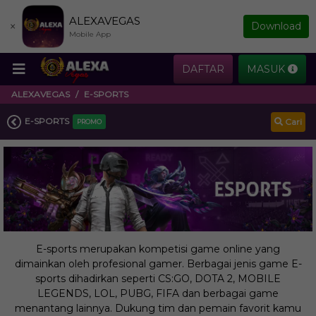
ALEXAVEGAS
×
Download
Mobile App
DAFTAR
MASUK
ALEXAVEGAS
E-SPORTS
E-SPORTS
Cari
PROMO
E-sports merupakan kompetisi game online yang
dimainkan oleh profesional gamer. Berbagai jenis game E-
sports dihadirkan seperti CS:GO, DOTA 2, MOBILE
LEGENDS, LOL, PUBG, FIFA dan berbagai game
menantang lainnya. Dukung tim dan pemain favorit kamu