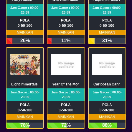
Jam Gacor : 00:00-
Jam Gacor : 00:00-
Jam Gacor : 00:00-
23:59
23:59
23:59
POLA
POLA
POLA
0-50-100
0-50-100
0-50-100
MAINKAN
MAINKAN
MAINKAN
26%
11%
31%
Eight Immortals
Year Of The Monkey H5
Caribbean Cannons
Jam Gacor : 00:00-
Jam Gacor : 00:00-
Jam Gacor : 00:00-
23:59
23:59
23:59
POLA
POLA
POLA
0-50-100
0-50-100
0-50-100
MAINKAN
MAINKAN
MAINKAN
78%
72%
88%