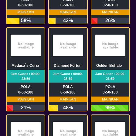
0-50-100
0-50-100
0-50-100
MAINKAN
MAINKAN
MAINKAN
58%
42%
26%
Medusa`s Curse
Diamond Fortune
Golden Buffalo
Jam Gacor : 00:00-
Jam Gacor : 00:00-
Jam Gacor : 00:00-
23:59
23:59
23:59
POLA
POLA
POLA
0-50-100
0-50-100
0-50-100
MAINKAN
MAINKAN
MAINKAN
21%
48%
99%