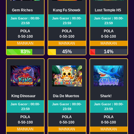
Gem Riches
Kung Fu Showdown
Lost Temple H5
Jam Gacor : 00:00-
Jam Gacor : 00:00-
Jam Gacor : 00:00-
23:59
23:59
23:59
POLA
POLA
POLA
0-50-100
0-50-100
0-50-100
MAINKAN
MAINKAN
MAINKAN
83%
45%
14%
King Dinosaur
Dia De Muertos
Shark!
Jam Gacor : 00:00-
Jam Gacor : 00:00-
Jam Gacor : 00:00-
23:59
23:59
23:59
POLA
POLA
POLA
0-50-100
0-50-100
0-50-100
MAINKAN
MAINKAN
MAINKAN